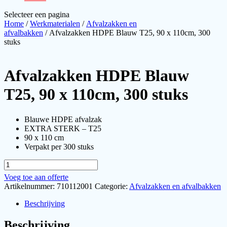
Selecteer een pagina
Home
/
Werkmaterialen
/
Afvalzakken en
afvalbakken
/ Afvalzakken HDPE Blauw T25, 90 x 110cm, 300
stuks
Afvalzakken HDPE Blauw
T25, 90 x 110cm, 300 stuks
Blauwe HDPE afvalzak
EXTRA STERK – T25
90 x 110 cm
Verpakt per 300 stuks
Afvalzakken
HDPE
Voeg toe aan offerte
Blauw
Artikelnummer:
710112001
Categorie:
Afvalzakken en afvalbakken
T25,
90
Beschrijving
x
110cm,
Beschrijving