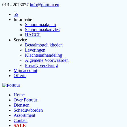
013 - 2073027
info@portuur.eu
5S
Informatie
Schoonmaakplan
Schoonmaakadvies
HACCP
Service
Betaalmogelijkheden
Leveringen
Klachtenafhandeling
Algemene Voorwaarden
Privacy verklaring
Mijn account
Offerte
Home
Over Portuur
Diensten
Schaduwborden
Assortiment
Contact
SALE