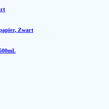
rt
papier, Zwart
500ml.