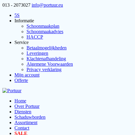
013 - 2073027
info@portuur.eu
5S
Informatie
Schoonmaakplan
Schoonmaakadvies
HACCP
Service
Betaalmogelijkheden
Leveringen
Klachtenafhandeling
Algemene Voorwaarden
Privacy verklaring
Mijn account
Offerte
Home
Over Portuur
Diensten
Schaduwborden
Assortiment
Contact
SALE