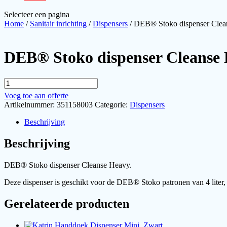
Selecteer een pagina
Home
/
Sanitair inrichting
/
Dispensers
/ DEB® Stoko dispenser Clean
DEB® Stoko dispenser Cleanse H
DEB®
Stoko
Voeg toe aan offerte
dispenser
Artikelnummer:
351158003
Categorie:
Dispensers
Cleanse
Heavy
Beschrijving
4
liter
Beschrijving
aantal
DEB® Stoko dispenser Cleanse Heavy.
Deze dispenser is geschikt voor de DEB® Stoko patronen van 4 liter,
Gerelateerde producten