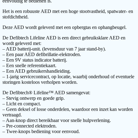
eenvoudig te bedienen is.
Het is een robuuste AED met een hoge stootvastheid, spatwater- en
stofdichtheid.
Deze AED wordt geleverd met een opbergtas en ophangbeugel.
De Defibtech Lifeline AED is een direct gebruiksklare AED en
wordt geleverd met:
– AED batterij-unit. (levensduur van 7 jaar stand-by).
– Een paar AED defibrillatie-elektroden.
– Een 9V status indicator batterij.
– Een snelle referentiekaart.
– Een AED gebruikershandleiding.
– 1-jarig servicecontract, op locatie, waarbij onderhoud of eventuele
storingen kosteloos verholpen worden.
De Defibtech® Lifeline™ AED samengevat:
– Stevig ontwerp en goede grip.
– Licht en compact.
– Geen deksel of losse onderdelen, waardoor een inzet kan worden
vertraagd.
– Aan-knop direct bereikbaar voor snelle hulpverlening.
– Pre-connected elektroden.
– Twee-knops bediening voor eenvoud.