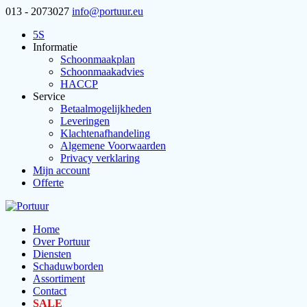
013 - 2073027
info@portuur.eu
5S
Informatie
Schoonmaakplan
Schoonmaakadvies
HACCP
Service
Betaalmogelijkheden
Leveringen
Klachtenafhandeling
Algemene Voorwaarden
Privacy verklaring
Mijn account
Offerte
Home
Over Portuur
Diensten
Schaduwborden
Assortiment
Contact
SALE