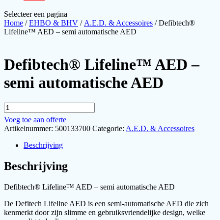
Selecteer een pagina
Home
/
EHBO & BHV
/
A.E.D. & Accessoires
/ Defibtech®
Lifeline™ AED – semi automatische AED
Defibtech® Lifeline™ AED –
semi automatische AED
Defibtech®
Lifeline™
Voeg toe aan offerte
AED
Artikelnummer:
500133700
Categorie:
A.E.D. & Accessoires
-
semi
Beschrijving
automatische
AED
Beschrijving
aantal
Defibtech® Lifeline™ AED – semi automatische AED
De Defitech Lifeline AED is een semi-automatische AED die zich
kenmerkt door zijn slimme en gebruiksvriendelijke design, welke