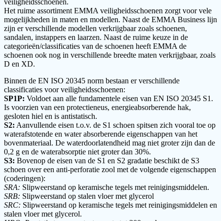
veiligheidsschoenen.
Het ruime assortiment EMMA veiligheidsschoenen zorgt voor vele
mogelijkheden in maten en modellen. Naast de EMMA Business lijn
zijn er verschillende modellen verkrijgbaar zoals schoenen,
sandalen, instappers en laarzen. Naast de ruime keuze in de
categorieën/classificaties van de schoenen heeft EMMA de
schoenen ook nog in verschillende breedte maten verkrijgbaar, zoals
D en XD.
Binnen de EN ISO 20345 norm bestaan er verschillende
classificaties voor veiligheidsschoenen:
SP1P:
Voldoet aan alle fundamentele eisen van EN ISO 20345 S1.
Is voorzien van een protectieneus, energieabsorberende hak,
gesloten hiel en is antistatisch.
S2:
Aanvullende eisen t.o.v. de S1 schoen spitsen zich vooral toe op
waterafstotende en water absorberende eigenschappen van het
bovenmateriaal. De waterdoorlatendheid mag niet groter zijn dan de
0,2 g en de waterabsorptie niet groter dan 30%.
S3:
Bovenop de eisen van de S1 en S2 gradatie beschikt de S3
schoen over een anti-perforatie zool met de volgende eigenschappen
(coderingen):
SRA:
Slipweerstand op keramische tegels met reinigingsmiddelen.
SRB:
Slipweerstand op stalen vloer met glycerol
SRC:
Slipweerstand op keramische tegels met reinigingsmiddelen en
stalen vloer met glycerol.