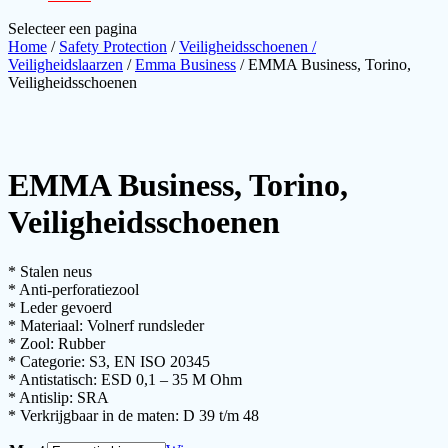
Selecteer een pagina
Home
/
Safety Protection
/
Veiligheidsschoenen /
Veiligheidslaarzen
/
Emma Business
/ EMMA Business, Torino,
Veiligheidsschoenen
EMMA Business, Torino,
Veiligheidsschoenen
* Stalen neus
* Anti-perforatiezool
* Leder gevoerd
* Materiaal: Volnerf rundsleder
* Zool: Rubber
* Categorie: S3, EN ISO 20345
* Antistatisch: ESD 0,1 – 35 M Ohm
* Antislip: SRA
* Verkrijgbaar in de maten: D 39 t/m 48