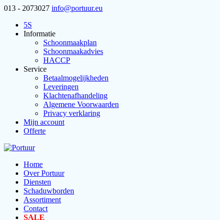
013 - 2073027
info@portuur.eu
5S
Informatie
Schoonmaakplan
Schoonmaakadvies
HACCP
Service
Betaalmogelijkheden
Leveringen
Klachtenafhandeling
Algemene Voorwaarden
Privacy verklaring
Mijn account
Offerte
Home
Over Portuur
Diensten
Schaduwborden
Assortiment
Contact
SALE