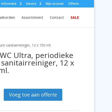
Informatie
Service
Mijn account
Offerte
wborden
Assortiment
Contact
SALE
re sanitairreiniger, 12 x 750 ml.
 WC Ultra, periodieke
 sanitairreiniger, 12 x
ml.
Voeg toe aan offerte
e