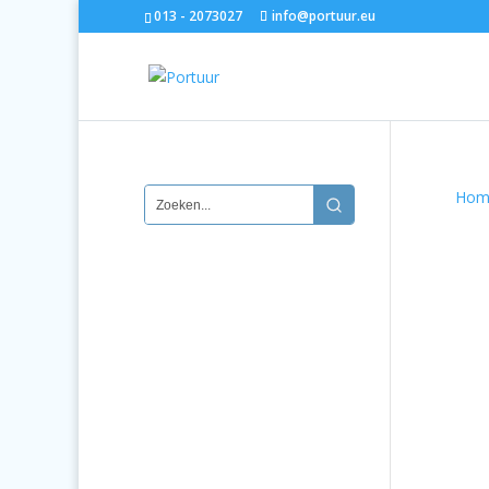
013 - 2073027
info@portuur.eu
Hom