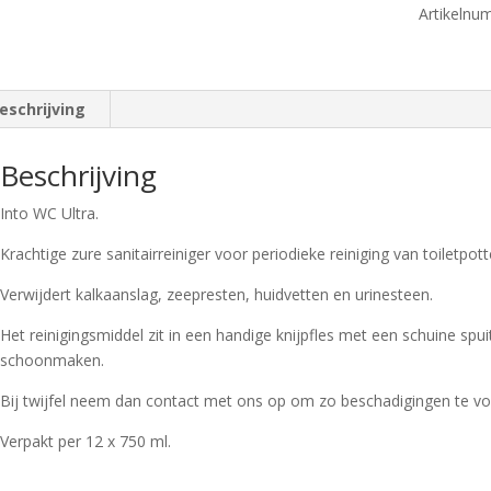
sanitairrei
Artikelnu
12
x
750
eschrijving
ml.
aantal
Beschrijving
Into WC Ultra.
Krachtige zure sanitairreiniger voor periodieke reiniging van toiletpott
Verwijdert kalkaanslag, zeepresten, huidvetten en urinesteen.
Het reinigingsmiddel zit in een handige knijpfles met een schuine spu
schoonmaken.
Bij twijfel neem dan contact met ons op om zo beschadigingen te v
Verpakt per 12 x 750 ml.