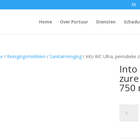
5S
Home
Over Portuur
Diensten
Schadu
e
/
Reinigingsmiddelen
/
Sanitairreiniging
/ Into WC Ultra, periodieke zu
Into
zure
750 
Into
WC
Ultra,
periodiek
zure