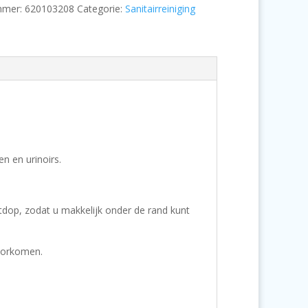
niger,
mmer:
620103208
Categorie:
Sanitairreiniging
en en urinoirs.
itdop, zodat u makkelijk onder de rand kunt
oorkomen.