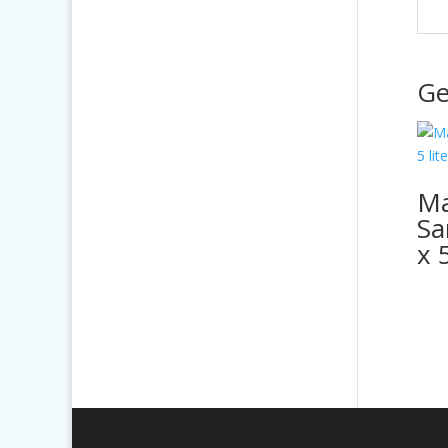
Ge
Ma
Sa
x 5