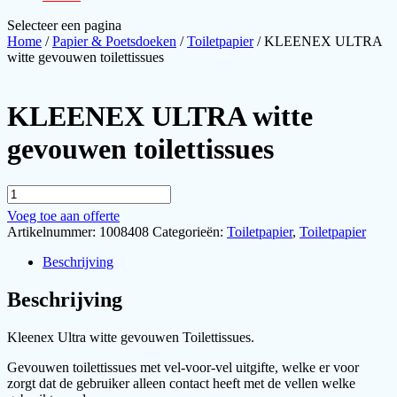
Selecteer een pagina
Home
/
Papier & Poetsdoeken
/
Toiletpapier
/ KLEENEX ULTRA
witte gevouwen toilettissues
KLEENEX ULTRA witte
gevouwen toilettissues
KLEENEX
ULTRA
Voeg toe aan offerte
witte
Artikelnummer:
1008408
Categorieën:
Toiletpapier
,
Toiletpapier
gevouwen
toilettissues
Beschrijving
aantal
Beschrijving
Kleenex Ultra witte gevouwen Toilettissues.
Gevouwen toilettissues met vel-voor-vel uitgifte, welke er voor
zorgt dat de gebruiker alleen contact heeft met de vellen welke