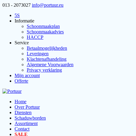
013 - 2073027
info@portuur.eu
5S
Informatie
Schoonmaakplan
Schoonmaakadvies
HACCP
Service
Betaalmogelijkheden
Leveringen
Klachtenafhandeling
Algemene Voorwaarden
Privacy verklaring
Mijn account
Offerte
Home
Over Portuur
Diensten
Schaduwborden
Assortiment
Contact
SALE