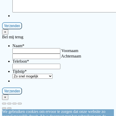
×
Bel mij terug
Naam
*
Voornaam
Achternaam
Telefoon
*
Tijdstip
*
×
We gebruiken cookies om ervoor te zorgen dat onze website zo