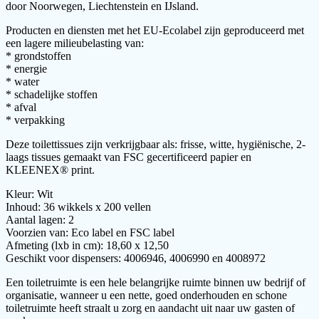
door Noorwegen, Liechtenstein en IJsland.
Producten en diensten met het EU-Ecolabel zijn geproduceerd met
een lagere milieubelasting van:
* grondstoffen
* energie
* water
* schadelijke stoffen
* afval
* verpakking
Deze toilettissues zijn verkrijgbaar als: frisse, witte, hygiënische, 2-
laags tissues gemaakt van FSC gecertificeerd papier en
KLEENEX® print.
Kleur: Wit
Inhoud: 36 wikkels x 200 vellen
Aantal lagen: 2
Voorzien van: Eco label en FSC label
Afmeting (lxb in cm): 18,60 x 12,50
Geschikt voor dispensers: 4006946, 4006990 en 4008972
Een toiletruimte is een hele belangrijke ruimte binnen uw bedrijf of
organisatie, wanneer u een nette, goed onderhouden en schone
toiletruimte heeft straalt u zorg en aandacht uit naar uw gasten of