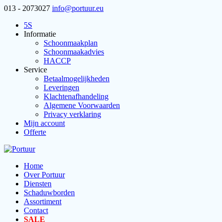
013 - 2073027
info@portuur.eu
5S
Informatie
Schoonmaakplan
Schoonmaakadvies
HACCP
Service
Betaalmogelijkheden
Leveringen
Klachtenafhandeling
Algemene Voorwaarden
Privacy verklaring
Mijn account
Offerte
Home
Over Portuur
Diensten
Schaduwborden
Assortiment
Contact
SALE