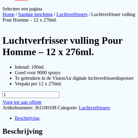
Selecteer een pagina
Home
/
Sanitair inrichting
/
Luchtverfrissers
/ Luchtverfrisser vulling
Pour Homme – 12 x 276ml.
Luchtverfrisser vulling Pour
Homme – 12 x 276ml.
Inhoud: 100ml.
Goed voor 9000 sprays
Te gebruiken in de VisionAir digitale luchtverfrisserdispenser
Verpakt per 12 x 276ml.
Luchtverfrisser
vulling
Voeg toe aan offerte
Pour
Artikelnummer:
361100108
Categorie:
Luchtverfrissers
Homme
-
Beschrijving
12
x
Beschrijving
276ml.