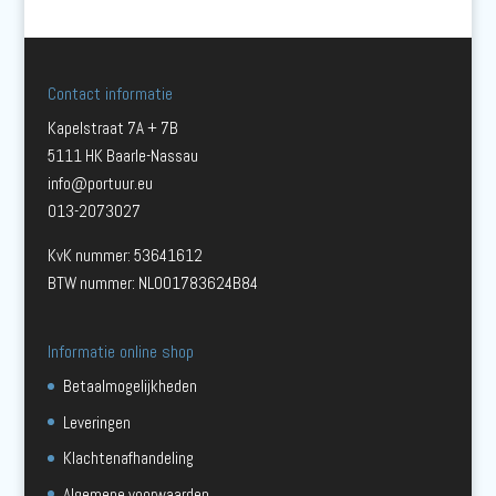
Contact informatie
Kapelstraat 7A + 7B
5111 HK Baarle-Nassau
info@portuur.eu
013-2073027
KvK nummer: 53641612
BTW nummer: NL001783624B84
Informatie online shop
Betaalmogelijkheden
Leveringen
Klachtenafhandeling
Algemene voorwaarden