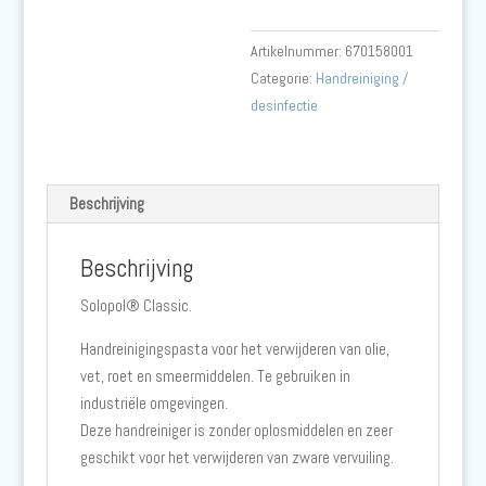
liter
patroon
Artikelnummer:
670158001
aantal
Categorie:
Handreiniging /
desinfectie
Beschrijving
Beschrijving
Solopol® Classic.
Handreinigingspasta voor het verwijderen van olie,
vet, roet en smeermiddelen. Te gebruiken in
industriële omgevingen.
Deze handreiniger is zonder oplosmiddelen en zeer
geschikt voor het verwijderen van zware vervuiling.