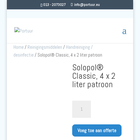
013 - 2073027
info@portuur.eu
Home
/
Reinigingsmiddelen
/
Handreiniging /
desinfectie
/ Solopol® Classic, 4 x 2 liter patroon
Solopol®
Classic, 4 x 2
liter patroon
Solopol®
Classic,
4
x
Voeg toe aan offerte
2