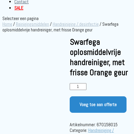
Contact
SALE
Selecteer een pagina
Home
/
Reinigingsmiddelen
/
Handreiniging / desinfectie
/ Swarfega
oplosmiddelvrije handreiniger, met frisse Orange geur
Swarfega
oplosmiddelvrije
handreiniger, met
frisse Orange geur
Swarfega
oplosmiddelvrije
handreiniger,
met
Voeg toe aan offerte
frisse
Orange
geur
Artikelnummer:
670158015
aantal
Categorie:
Handreiniging /