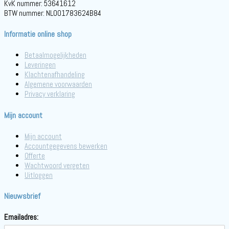
KvK nummer: 53641612
BTW nummer: NL001783624B84
Informatie online shop
Betaalmogelijkheden
Leveringen
Klachtenafhandeling
Algemene voorwaarden
Privacy verklaring
Mijn account
Mijn account
Accountgegevens bewerken
Offerte
Wachtwoord vergeten
Uitloggen
Nieuwsbrief
Emailadres: