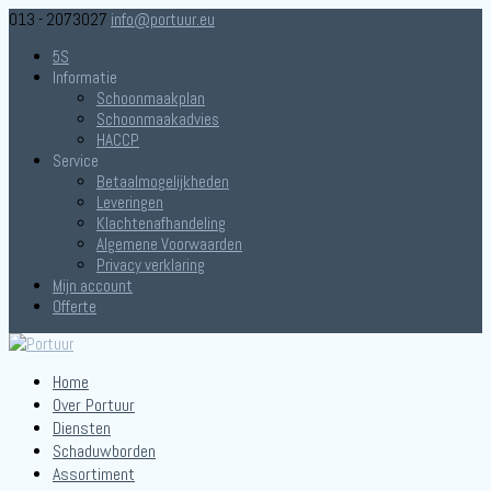
013 - 2073027
info@portuur.eu
5S
Informatie
Schoonmaakplan
Schoonmaakadvies
HACCP
Service
Betaalmogelijkheden
Leveringen
Klachtenafhandeling
Algemene Voorwaarden
Privacy verklaring
Mijn account
Offerte
Home
Over Portuur
Diensten
Schaduwborden
Assortiment