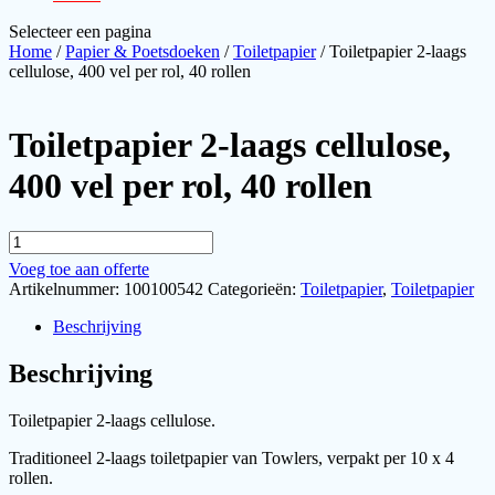
Selecteer een pagina
Home
/
Papier & Poetsdoeken
/
Toiletpapier
/ Toiletpapier 2-laags
cellulose, 400 vel per rol, 40 rollen
Toiletpapier 2-laags cellulose,
400 vel per rol, 40 rollen
Toiletpapier
2-
Voeg toe aan offerte
laags
Artikelnummer:
100100542
Categorieën:
Toiletpapier
,
Toiletpapier
cellulose,
400
Beschrijving
vel
per
Beschrijving
rol,
40
rollen
Toiletpapier 2-laags cellulose.
aantal
Traditioneel 2-laags toiletpapier van Towlers, verpakt per 10 x 4
rollen.