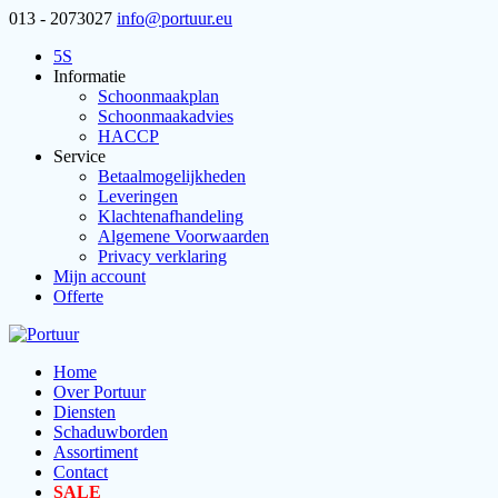
013 - 2073027
info@portuur.eu
5S
Informatie
Schoonmaakplan
Schoonmaakadvies
HACCP
Service
Betaalmogelijkheden
Leveringen
Klachtenafhandeling
Algemene Voorwaarden
Privacy verklaring
Mijn account
Offerte
Home
Over Portuur
Diensten
Schaduwborden
Assortiment
Contact
SALE