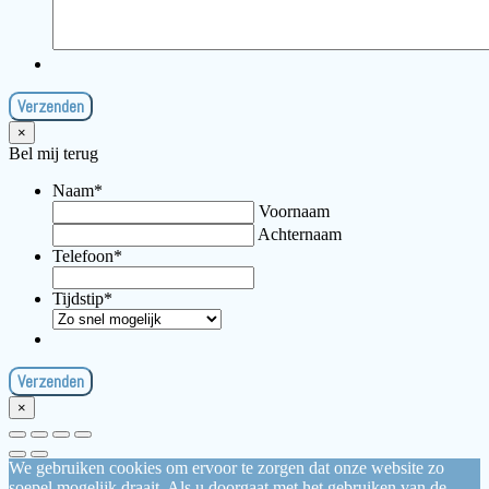
×
Bel mij terug
Naam
*
Voornaam
Achternaam
Telefoon
*
Tijdstip
*
×
We gebruiken cookies om ervoor te zorgen dat onze website zo
soepel mogelijk draait. Als u doorgaat met het gebruiken van de