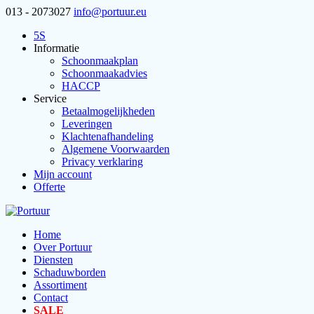
013 - 2073027
info@portuur.eu
5S
Informatie
Schoonmaakplan
Schoonmaakadvies
HACCP
Service
Betaalmogelijkheden
Leveringen
Klachtenafhandeling
Algemene Voorwaarden
Privacy verklaring
Mijn account
Offerte
Home
Over Portuur
Diensten
Schaduwborden
Assortiment
Contact
SALE