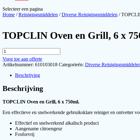
Selecteer een pagina
Home
/
Reinigingsmiddelen
/
Diverse Reinigingsmiddelen
/ TOPCLIN 
TOPCLIN Oven en Grill, 6 x 75
TOPCLIN
Oven
Voeg toe aan offerte
en
Artikelnummer:
610103018
Categorieën:
Diverse Reinigingsmiddele
Grill,
6
Beschrijving
x
750ml.
Beschrijving
aantal
TOPCLIN Oven en Grill, 6 x 750ml.
Een effectieve en snelwerkende gebruiksklare reiniger en ontvetter voor
Effectief en snelwerkend alkalisch product
Aangename citroengeur
Fosforvrij