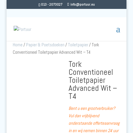
013 - 2073027
info@portuur.eu
Home
/
Papier & Poetsdoeken
/
Toiletpapier
/ Tork
Conventioneel Toiletpapier Advanced Wit – T4
Tork
Conventioneel
Toiletpapier
Advanced Wit –
T4
Bent u een grootverbruiker?
Vul dan vrijblijvend
onderstaande offerteaanvraag
in en wij nemen binnen 24 uur