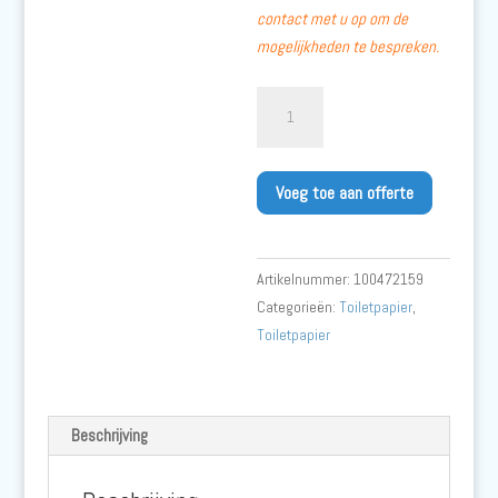
contact met u op om de
mogelijkheden te bespreken.
Tork
Conventioneel
Toiletpapier
Advanced
Voeg toe aan offerte
Wit
-
T4
Artikelnummer:
100472159
aantal
Categorieën:
Toiletpapier
,
Toiletpapier
Beschrijving