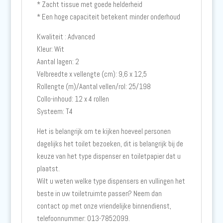
* Zacht tissue met goede helderheid
* Een hoge capaciteit betekent minder onderhoud
Kwaliteit : Advanced
Kleur: Wit
Aantal lagen: 2
Velbreedte x vellengte (cm): 9,6 x 12,5
Rollengte (m)/Aantal vellen/rol: 25/198
Collo-inhoud: 12 x 4 rollen
Systeem: T4
Het is belangrijk om te kijken hoeveel personen
dagelijks het toilet bezoeken, dit is belangrijk bij de
keuze van het type dispenser en toiletpapier dat u
plaatst.
Wilt u weten welke type dispensers en vullingen het
beste in uw toiletruimte passen? Neem dan
contact op met onze vriendelijke binnendienst,
telefoonnummer: 013-7852099.