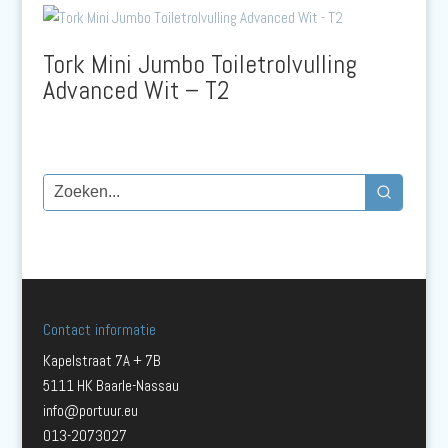
Tork Mini Jumbo Toiletrolvulling
Advanced Wit – T2
Contact informatie
Kapelstraat 7A + 7B
5111 HK Baarle-Nassau
info@portuur.eu
013-2073027