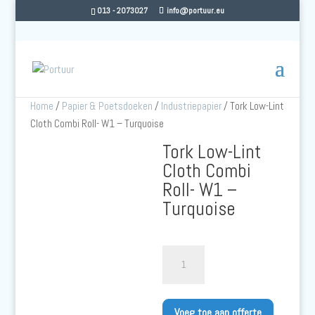
013 - 2073027
info@portuur.eu
Home
/
Papier & Poetsdoeken
/
Industriepapier
/ Tork Low-Lint
Cloth Combi Roll- W1 – Turquoise
Tork Low-Lint
Cloth Combi
Roll- W1 –
Turquoise
Tork
Low-
Lint
Cloth
Voeg toe aan offerte