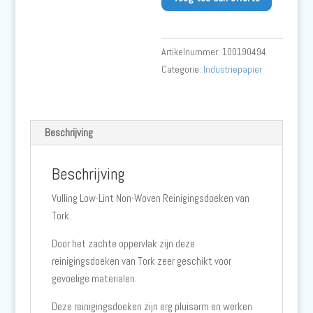
Combi
Roll-
W1
Artikelnummer:
100190494
-
Categorie:
Industriepapier
Turquoise
aantal
Beschrijving
Beschrijving
Vulling Low-Lint Non-Woven Reinigingsdoeken van
Tork.
Door het zachte oppervlak zijn deze
reinigingsdoeken van Tork zeer geschikt voor
gevoelige materialen.
Deze reinigingsdoeken zijn erg pluisarm en werken