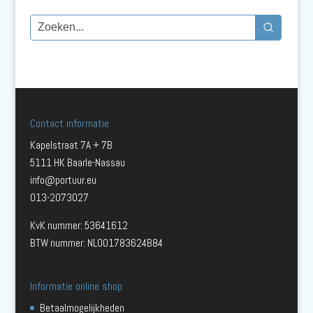
Contact informatie
Kapelstraat 7A + 7B
5111 HK Baarle-Nassau
info@portuur.eu
013-2073027
KvK nummer: 53641612
BTW nummer: NL001783624B84
Informatie online shop
Betaalmogelijkheden