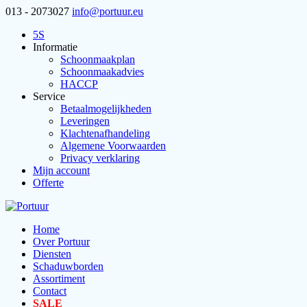
013 - 2073027
info@portuur.eu
5S
Informatie
Schoonmaakplan
Schoonmaakadvies
HACCP
Service
Betaalmogelijkheden
Leveringen
Klachtenafhandeling
Algemene Voorwaarden
Privacy verklaring
Mijn account
Offerte
Home
Over Portuur
Diensten
Schaduwborden
Assortiment
Contact
SALE