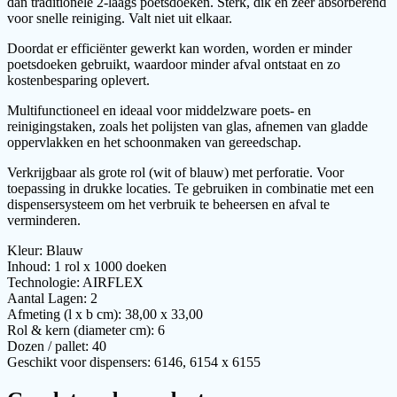
dan traditionele 2-laags poetsdoeken. Sterk, dik en zeer absorberend
voor snelle reiniging. Valt niet uit elkaar.
Doordat er efficiënter gewerkt kan worden, worden er minder
poetsdoeken gebruikt, waardoor minder afval ontstaat en zo
kostenbesparing oplevert.
Multifunctioneel en ideaal voor middelzware poets- en
reinigingstaken, zoals het polijsten van glas, afnemen van gladde
oppervlakken en het schoonmaken van gereedschap.
Verkrijgbaar als grote rol (wit of blauw) met perforatie. Voor
toepassing in drukke locaties. Te gebruiken in combinatie met een
dispensersysteem om het verbruik te beheersen en afval te
verminderen.
Kleur: Blauw
Inhoud: 1 rol x 1000 doeken
Technologie: AIRFLEX
Aantal Lagen: 2
Afmeting (l x b cm): 38,00 x 33,00
Rol & kern (diameter cm): 6
Dozen / pallet: 40
Geschikt voor dispensers: 6146, 6154 x 6155