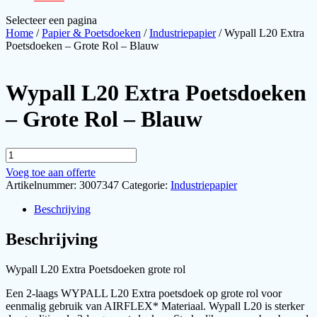
Selecteer een pagina
Home
/
Papier & Poetsdoeken
/
Industriepapier
/ Wypall L20 Extra
Poetsdoeken – Grote Rol – Blauw
Wypall L20 Extra Poetsdoeken
– Grote Rol – Blauw
Wypall
L20
Voeg toe aan offerte
Extra
Artikelnummer:
3007347
Categorie:
Industriepapier
Poetsdoeken
-
Beschrijving
Grote
Rol
Beschrijving
-
Blauw
aantal
Wypall L20 Extra Poetsdoeken grote rol
Een 2-laags WYPALL L20 Extra poetsdoek op grote rol voor
eenmalig gebruik van AIRFLEX* Materiaal. Wypall L20 is sterker