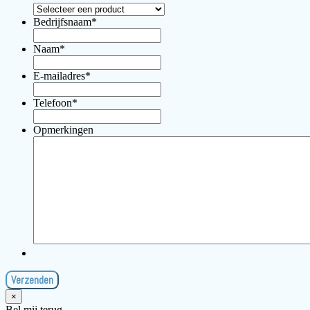
Bedrijfsnaam
*
Naam
*
E-mailadres
*
Telefoon
*
Opmerkingen
×
Bel mij terug