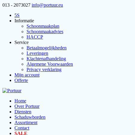
013 - 2073027
info@portuur.eu
5S
Informatie
Schoonmaakplan
Schoonmaakadvies
HACCP
Service
Betaalmogelijkheden
Leveringen
Klachtenafhandeling
Algemene Voorwaarden
Privacy verklaring
Mijn account
Offerte
Home
Over Portuur
Diensten
Schaduwborden
Assortiment
Contact
SALE