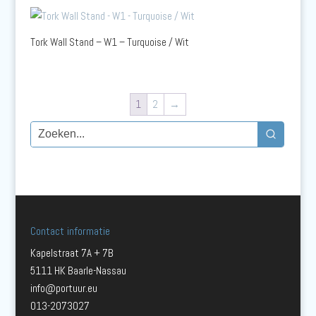
Tork Wall Stand – W1 – Turquoise / Wit
1
2
→
Contact informatie
Kapelstraat 7A + 7B
5111 HK Baarle-Nassau
info@portuur.eu
013-2073027