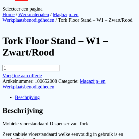
Selecteer een pagina
Home
/
Werkmaterialen
/
Magazijn- en
Werkplaatsbenodigdheden
/ Tork Floor Stand – W1 – Zwart/Rood
Tork Floor Stand – W1 –
Zwart/Rood
Tork
Floor
Voeg toe aan offerte
Stand
Artikelnummer:
100652008
Categorie:
Magazijn- en
-
Werkplaatsbenodigdheden
W1
-
Beschrijving
Zwart/Rood
aantal
Beschrijving
Mobiele vloerstandaard Dispenser van Tork.
Zeer stabiele vloerstandaard welke eenvoudig in gebruik is en