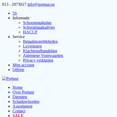
013 - 2073027
info@portuur.eu
5S
Informatie
Schoonmaakplan
Schoonmaakadvies
HACCP
Service
Betaalmogelijkheden
Leveringen
Klachtenafhandeling
Algemene Voorwaarden
Privacy verklaring
Mijn account
Offerte
Home
Over Portuur
Diensten
Schaduwborden
Assortiment
Contact
SALE