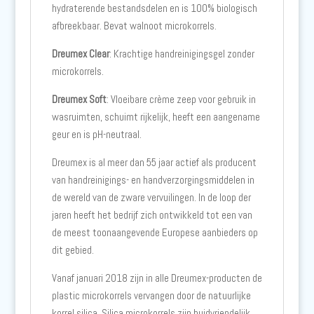
hydraterende bestandsdelen en is 100% biologisch
afbreekbaar. Bevat walnoot microkorrels.
Dreumex Clear
: Krachtige handreinigingsgel zonder
microkorrels.
Dreumex Soft
: Vloeibare crème zeep voor gebruik in
wasruimten, schuimt rijkelijk, heeft een aangename
geur en is pH-neutraal.
Dreumex is al meer dan 55 jaar actief als producent
van handreinigings- en handverzorgingsmiddelen in
de wereld van de zware vervuilingen. In de loop der
jaren heeft het bedrijf zich ontwikkeld tot een van
de meest toonaangevende Europese aanbieders op
dit gebied.
Vanaf januari 2018 zijn in alle Dreumex-producten de
plastic microkorrels vervangen door de natuurlijke
korrel silica. Silica microkorrels zijn huidvriendelijk,