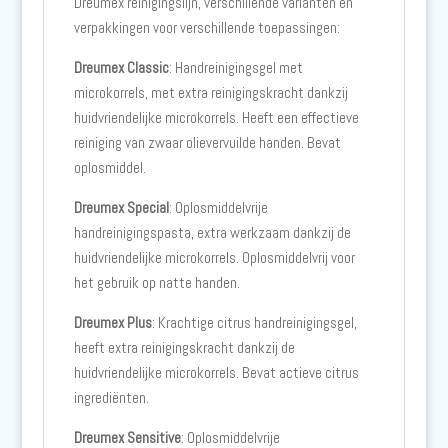
Dreumex reinigingslijn, verschillende varianten en
verpakkingen voor verschillende toepassingen:
Dreumex Classic
: Handreinigingsgel met
microkorrels, met extra reinigingskracht dankzij
huidvriendelijke microkorrels. Heeft een effectieve
reiniging van zwaar olievervuilde handen. Bevat
oplosmiddel.
Dreumex Special
: Oplosmiddelvrije
handreinigingspasta, extra werkzaam dankzij de
huidvriendelijke microkorrels. Oplosmiddelvrij voor
het gebruik op natte handen.
Dreumex Plus
: Krachtige citrus handreinigingsgel,
heeft extra reinigingskracht dankzij de
huidvriendelijke microkorrels. Bevat actieve citrus
ingrediënten.
Dreumex Sensitive
: Oplosmiddelvrije