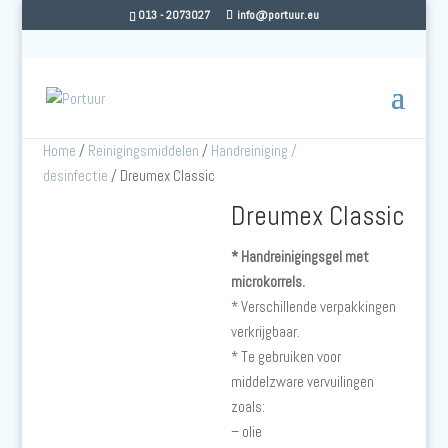
013 - 2073027
info@portuur.eu
Home
/
Reinigingsmiddelen
/
Handreiniging /
desinfectie
/ Dreumex Classic
Dreumex Classic
* Handreinigingsgel met
microkorrels.
* Verschillende verpakkingen
verkrijgbaar.
* Te gebruiken voor
middelzware vervuilingen
zoals:
– olie