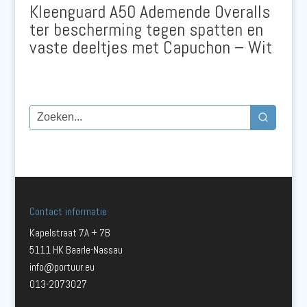
Kleenguard A50 Ademende Overalls
ter bescherming tegen spatten en
vaste deeltjes met Capuchon – Wit
Contact informatie
Kapelstraat 7A + 7B
5111 HK Baarle-Nassau
info@portuur.eu
013-2073027