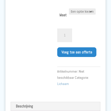
Maat
Kleenguard
A30
Overalls
ter
Voeg toe aan offerte
bescherming
tegen
vloeistoffen
Artikelnummer:
Niet
en
beschikbaar
Categorie:
vaste
Lichaam
deeltjes
met
Capuchon
-
Beschrijving