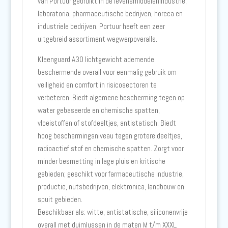
van Portuur gebruikt in de levensmiddelenindustrie,
laboratoria, pharmaceutische bedrijven, horeca en
industriele bedrijven. Portuur heeft een zeer
uitgebreid assortiment wegwerpoveralls.
Kleenguard A30 lichtgewicht ademende
beschermende overall voor eenmalig gebruik om
veiligheid en comfort in risicosectoren te
verbeteren. Biedt algemene bescherming tegen op
water gebaseerde en chemische spatten,
vloeistoffen of stofdeeltjes, antistatisch. Biedt
hoog beschermingsniveau tegen grotere deeltjes,
radioactief stof en chemische spatten. Zorgt voor
minder besmetting in lage pluis en kritische
gebieden; geschikt voor farmaceutische industrie,
productie, nutsbedrijven, elektronica, landbouw en
spuit gebieden.
Beschikbaar als: witte, antistatische, siliconenvrije
overall met duimlussen in de maten M t/m XXXL,