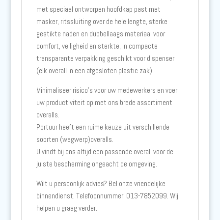
met speciaal ontworpen hoofdkap past met
masker, ritssluiting over de hele lengte, sterke
gestikte naden en dubbellaags materiaal voor
comfort, veiligheid en sterkte, in compacte
transparante verpakking geschikt voor dispenser
(elk overall in een afgesloten plastic zak).
Minimaliseer risico’s voor uw medewerkers en voer
uw productiviteit op met ons brede assortiment
overalls.
Portuur heeft een ruime keuze uit verschillende
soorten (wegwerp)overalls.
U vindt bij ons altijd een passende overall voor de
juiste bescherming ongeacht de omgeving.
Wilt u persoonlijk advies? Bel onze vriendelijke
binnendienst. Telefoonnummer: 013-7852099. Wij
helpen u graag verder.