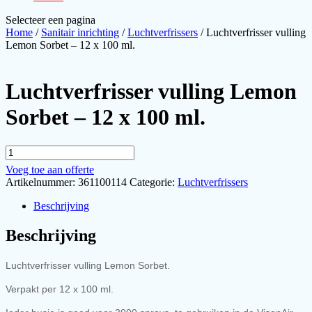
Selecteer een pagina
Home
/
Sanitair inrichting
/
Luchtverfrissers
/ Luchtverfrisser vulling
Lemon Sorbet – 12 x 100 ml.
Luchtverfrisser vulling Lemon
Sorbet – 12 x 100 ml.
Luchtverfrisser
vulling
Voeg toe aan offerte
Lemon
Artikelnummer:
361100114
Categorie:
Luchtverfrissers
Sorbet
-
Beschrijving
12
x
Beschrijving
100
ml.
aantal
Luchtverfrisser vulling Lemon Sorbet.
Verpakt per 12 x 100 ml.