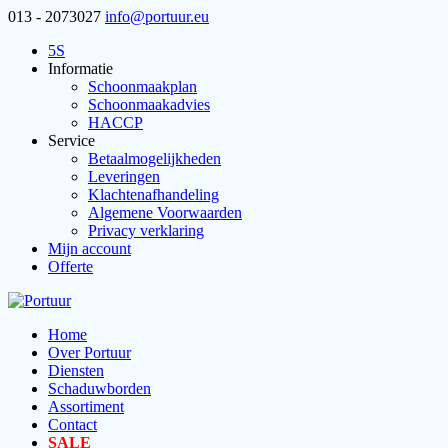
013 - 2073027
info@portuur.eu
5S
Informatie
Schoonmaakplan
Schoonmaakadvies
HACCP
Service
Betaalmogelijkheden
Leveringen
Klachtenafhandeling
Algemene Voorwaarden
Privacy verklaring
Mijn account
Offerte
Home
Over Portuur
Diensten
Schaduwborden
Assortiment
Contact
SALE