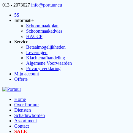
013 - 2073027
info@portuur.eu
5S
Informatie
Schoonmaakplan
Schoonmaakadvies
HACCP
Service
Betaalmogelijkheden
Leveringen
Klachtenafhandeling
Algemene Voorwaarden
Privacy verklaring
Mijn account
Offerte
Home
Over Portuur
Diensten
Schaduwborden
Assortiment
Contact
SALE