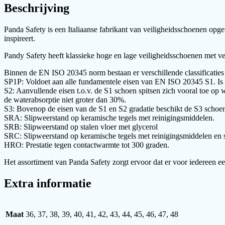
Beschrijving
Panda Safety is een Italiaanse fabrikant van veiligheidsschoenen opger
inspireert.
Pandy Safety heeft klassieke hoge en lage veiligheidsschoenen met vet
Binnen de EN ISO 20345 norm bestaan er verschillende classificaties
SP1P: Voldoet aan alle fundamentele eisen van EN ISO 20345 S1. Is voo
S2: Aanvullende eisen t.o.v. de S1 schoen spitsen zich vooral toe op
de waterabsorptie niet groter dan 30%.
S3: Bovenop de eisen van de S1 en S2 gradatie beschikt de S3 schoen
SRA: Slipweerstand op keramische tegels met reinigingsmiddelen.
SRB: Slipweerstand op stalen vloer met glycerol
SRC: Slipweerstand op keramische tegels met reinigingsmiddelen en st
HRO: Prestatie tegen contactwarmte tot 300 graden.
Het assortiment van Panda Safety zorgt ervoor dat er voor iedereen ee
Extra informatie
Maat
36, 37, 38, 39, 40, 41, 42, 43, 44, 45, 46, 47, 48