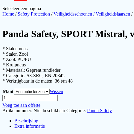
Selecteer een pagina
Home
/
Safety Protection
/
Veiligheidsschoenen / Veiligheidslaarzen
/
Panda Safety, SPORT Mistral, v
* Stalen neus
* Stalen Zool
* Zool: PU/PU
* Kruipneus
* Materiaal: Geprent rundleder
* Categorie: S3-SRC, EN 20345
* Verkrijgbaar in de maten: 36 t/m 48
Maat
Wissen
Panda
Safety,
Voeg toe aan offerte
SPORT
Artikelnummer:
Niet beschikbaar
Categorie:
Panda Safety
Mistral,
veiligheidsschoenen
Beschrijving
aantal
Extra informatie