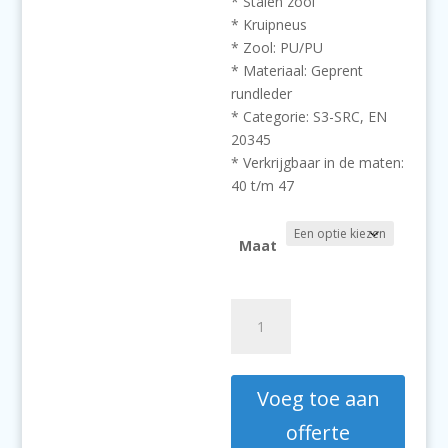
* Stalen zool
* Kruipneus
* Zool: PU/PU
* Materiaal: Geprent
rundleder
* Categorie: S3-SRC, EN
20345
* Verkrijgbaar in de maten:
40 t/m 47
Maat
Panda
Safety,
SPORT
Monza,
Voeg toe aan
veiligheidsschoenen
aantal
offerte