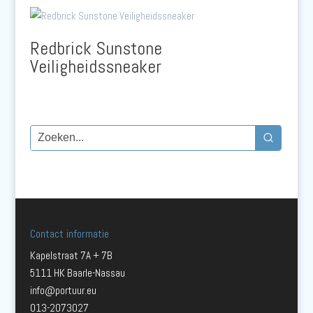
Redbrick Sunstone
Veiligheidssneaker
Contact informatie
Kapelstraat 7A + 7B
5111 HK Baarle-Nassau
info@portuur.eu
013-2073027