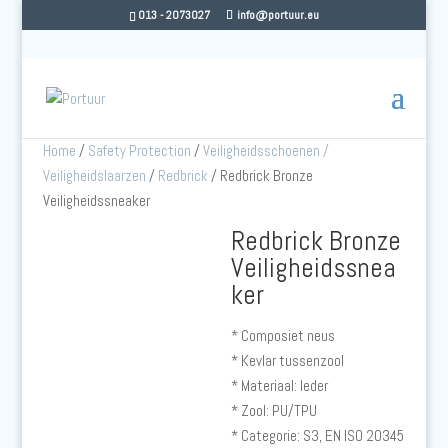
013 - 2073027
info@portuur.eu
Home
/
Safety Protection
/
Veiligheidsschoenen /
Veiligheidslaarzen
/
Redbrick
/ Redbrick Bronze
Veiligheidssneaker
Redbrick Bronze
Veiligheidssnea
ker
* Composiet neus
* Kevlar tussenzool
* Materiaal: leder
* Zool: PU/TPU
* Categorie: S3, EN ISO 20345