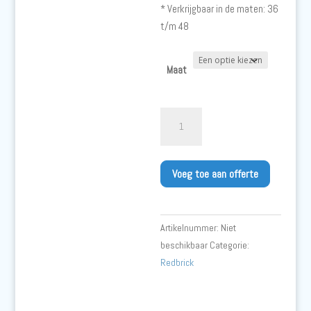
* Verkrijgbaar in de maten: 36
t/m 48
Maat
Redbrick
Bronze
Veiligheidssneaker
aantal
Voeg toe aan offerte
Artikelnummer:
Niet
beschikbaar
Categorie:
Redbrick