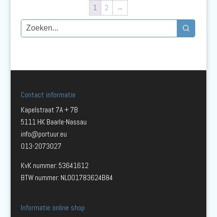
1
2
→
Contact informatie
Kapelstraat 7A + 7B
5111 HK Baarle-Nassau
info@portuur.eu
013-2073027
KvK nummer: 53641612
BTW nummer: NL001783624B84
Informatie online shop