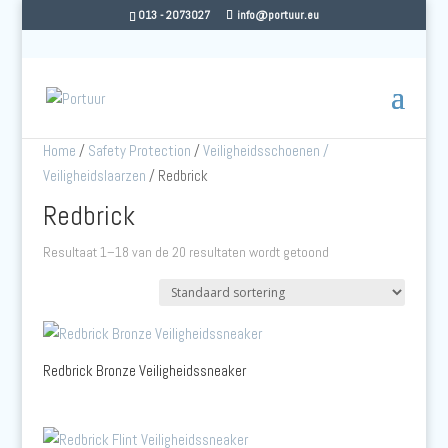
013 - 2073027
info@portuur.eu
Home
/
Safety Protection
/
Veiligheidsschoenen /
Veiligheidslaarzen
/ Redbrick
Redbrick
Resultaat 1–18 van de 20 resultaten wordt getoond
Redbrick Bronze Veiligheidssneaker