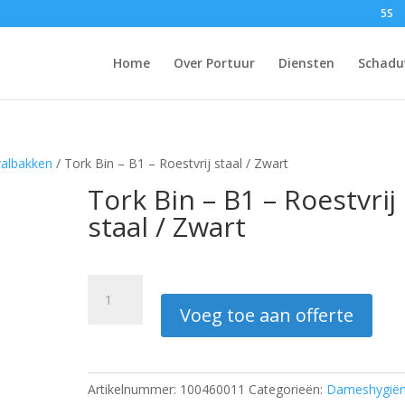
5S
Home
Over Portuur
Diensten
Schadu
albakken
/ Tork Bin – B1 – Roestvrij staal / Zwart
Tork Bin – B1 – Roestvrij
staal / Zwart
Tork
Bin
Voeg toe aan offerte
-
B1
-
Roestvrij
Artikelnummer:
100460011
Categorieën:
Dameshygiën