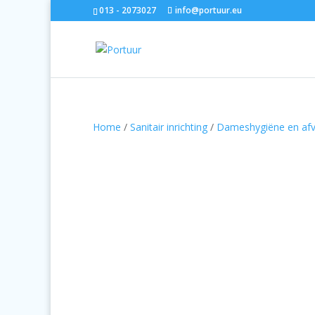
013 - 2073027
info@portuur.eu
Home
/
Sanitair inrichting
/
Dameshygiëne en afv