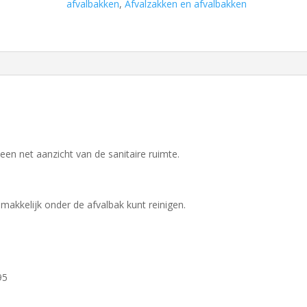
staal
afvalbakken
,
Afvalzakken en afvalbakken
/
Zwart
aantal
een net aanzicht van de sanitaire ruimte.
kkelijk onder de afvalbak kunt reinigen.
95