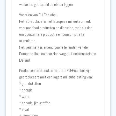
welke los gestapeld op elkaar liggen.
Voorzien van EU-Ecolabel.
Het EU-Ecolabel is het Europese milieukeurmerk
voor non food producten en diensten, met als doel
om duurzamere productie en consumptie te
stimuleren.
Het keurmerk is erkend door alle landen van de
Europese Unie en door Noorwegen, Liechtenstein en
IJsland.
Producten en diensten met het EU-Ecolabel zijn
geproduceerd met een lagere milieubelasting van:
* grondstoffen
* energie
* water
* schadelijke stoffen
* afval
* verpakking