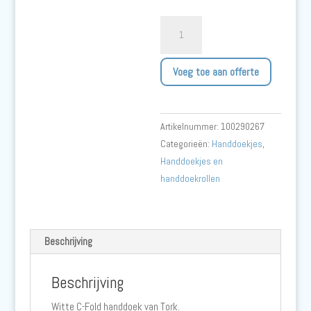
Tork
C-
fold
Voeg toe aan offerte
Handdoek
Advanced
Wit
Artikelnummer:
100290267
-
Categorieën:
Handdoekjes
,
H3
Handdoekjes en
aantal
handdoekrollen
Beschrijving
Beschrijving
Witte C-Fold handdoek van Tork.