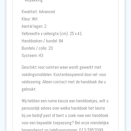
Kwaliteit: Advanced
Kleur: Wit
Aantal lagen: 2
Velbreedte x vellengte (cm): 25 x 41
Handdoeken / bundel: 84
Bundels / collo: 20
Systeem: H3
Geschikt voor ruimten waar wordt gewerkt met
voedingsmiddelen. Kostenbesparend door vel- voor
veldosering. Alleen contact met de handdoek die u
gebruikt.
Wij hebben een ruime keuze aan handdoekjes, wilt u
persoonlijk advies over welke handdoek het beste
bij uw bedrijf past of bent u zoek naar een handdoek
voor een bepaalde toepassing? Bel onze vriendelijke
binnendienst op telefoonnummer: 013-7852099.