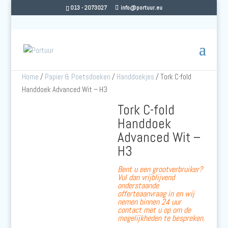
013 - 2073027
info@portuur.eu
Home
/
Papier & Poetsdoeken
/
Handdoekjes
/ Tork C-fold
Handdoek Advanced Wit – H3
Tork C-fold
Handdoek
Advanced Wit –
H3
Bent u een grootverbruiker?
Vul dan vrijblijvend
onderstaande
offerteaanvraag in en wij
nemen binnen 24 uur
contact met u op om de
mogelijkheden te bespreken.