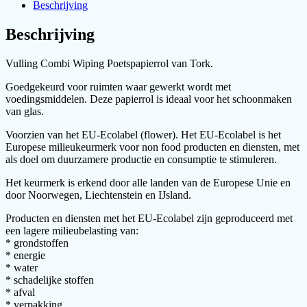
Wit,
Beschrijving
2
rollen
Beschrijving
aantal
Vulling Combi Wiping Poetspapierrol van Tork.
Goedgekeurd voor ruimten waar gewerkt wordt met
voedingsmiddelen. Deze papierrol is ideaal voor het schoonmaken
van glas.
Voorzien van het EU-Ecolabel (flower). Het EU-Ecolabel is het
Europese milieukeurmerk voor non food producten en diensten, met
als doel om duurzamere productie en consumptie te stimuleren.
Het keurmerk is erkend door alle landen van de Europese Unie en
door Noorwegen, Liechtenstein en IJsland.
Producten en diensten met het EU-Ecolabel zijn geproduceerd met
een lagere milieubelasting van:
* grondstoffen
* energie
* water
* schadelijke stoffen
* afval
* verpakking