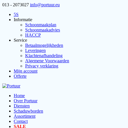
013 - 2073027
info@portuur.eu
5S
Informatie
Schoonmaakplan
Schoonmaakadvies
HACCP
Service
Betaalmogelijkheden
Leveringen
Klachtenafhandeling
Algemene Voorwaarden
Privacy verklaring
Mijn account
Offerte
Home
Over Portuur
Diensten
Schaduwborden
Assortiment
Contact
SALE